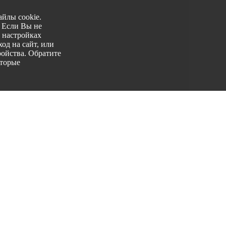
йлы cookie.
. Если Вы не
 настройках
од на сайт, или
ройства. Обратите
оторые