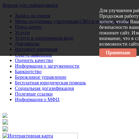
Версия для слабовидящих
Для улучшения ра
Запись на прием
Продолжая работу 
Меры поддержки участникам СВО и членам их семей
хотите, чтобы Ва
Пресс-центр
безопасности ваше
Услуги
покиньте сайт. Из
Услуги в электронном виде
внимание, что в с
Документы
возможности сайт
Интернет-приемная
Принимаю
Статус заявления
Оценить качество
Информация о загруженности
Банкротство
Бережливое управление
Бесплатная юридическая помощь
Социальная догазификация
Полезные ссылки
Информация о МФЦ