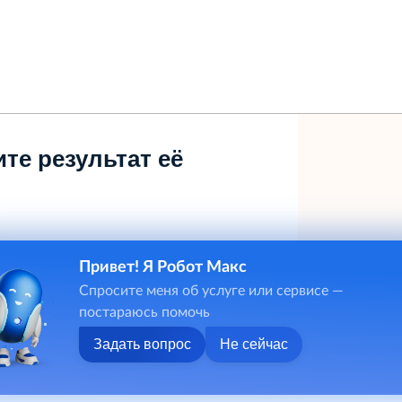
те результат её
Привет! Я Робот Макс
Спросите меня об услуге или сервисе —
постараюсь помочь
Задать вопрос
Не сейчас