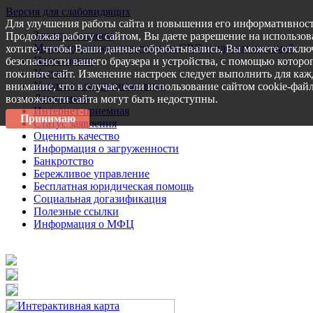
Версия для слабовидящих
Для улучшения работы сайта и повышения его информативност
Запись на прием
Продолжая работу с сайтом, Вы даете разрешение на использов
Меры поддержки участникам СВО и членам их семей
хотите, чтобы Ваши данные обрабатывались, Вы можете отключ
Пресс-центр
безопасности вашего браузера и устройства, с помощью которог
Услуги
покиньте сайт. Изменение настроек следует выполнить для каж
Услуги в электронном виде
внимание, что в случае, если использование сайтом cookie-фай
Документы
возможности сайта могут быть недоступны.
Интернет-приемная
Принимаю
Статус заявления
Оценить качество
Информация о загруженности
Банкротство
Бережливое управление
Бесплатная юридическая помощь
Социальная догазификация
Полезные ссылки
Информация о МФЦ