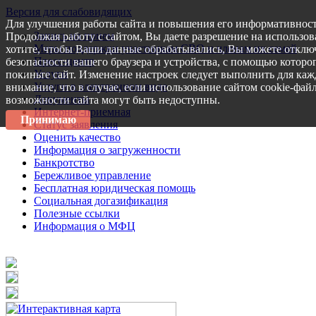
Версия для слабовидящих
Для улучшения работы сайта и повышения его информативност
Запись на прием
Продолжая работу с сайтом, Вы даете разрешение на использов
Меры поддержки участникам СВО и членам их семей
хотите, чтобы Ваши данные обрабатывались, Вы можете отключ
Пресс-центр
безопасности вашего браузера и устройства, с помощью которог
Услуги
покиньте сайт. Изменение настроек следует выполнить для каж
Услуги в электронном виде
внимание, что в случае, если использование сайтом cookie-фай
Документы
возможности сайта могут быть недоступны.
Интернет-приемная
Принимаю
Статус заявления
Оценить качество
Информация о загруженности
Банкротство
Бережливое управление
Бесплатная юридическая помощь
Социальная догазификация
Полезные ссылки
Информация о МФЦ