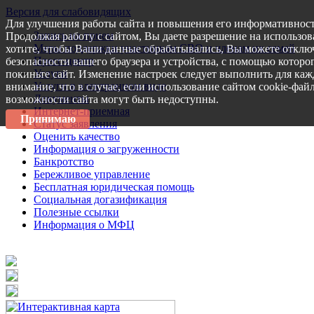
Версия для слабовидящих
Для улучшения работы сайта и повышения его информативност
Запись на прием
Продолжая работу с сайтом, Вы даете разрешение на использов
Меры поддержки участникам СВО и членам их семей
хотите, чтобы Ваши данные обрабатывались, Вы можете отключ
Пресс-центр
безопасности вашего браузера и устройства, с помощью которог
Услуги
покиньте сайт. Изменение настроек следует выполнить для каж
Услуги в электронном виде
внимание, что в случае, если использование сайтом cookie-фай
Документы
возможности сайта могут быть недоступны.
Интернет-приемная
Принимаю
Статус заявления
Оценить качество
Информация о загруженности
Банкротство
Бережливое управление
Бесплатная юридическая помощь
Социальная догазификация
Полезные ссылки
Информация о МФЦ