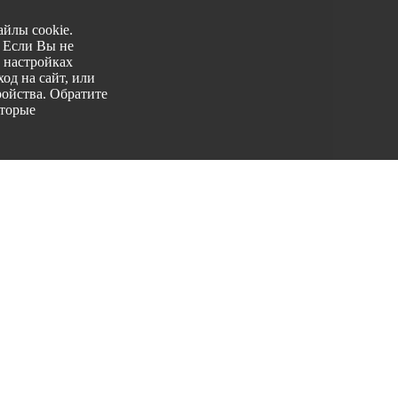
йлы cookie.
. Если Вы не
 настройках
од на сайт, или
ройства. Обратите
оторые