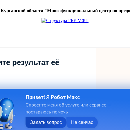
 Курганской области "Многофункциональный центр по пред
те результат её
Привет! Я Робот Макс
Спросите меня об услуге или сервисе —
постараюсь помочь
Задать вопрос
Не сейчас