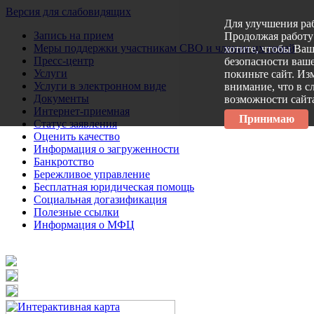
Версия для слабовидящих
Для улучшения ра
Запись на прием
Продолжая работу 
Меры поддержки участникам СВО и членам их семей
хотите, чтобы Ва
Пресс-центр
безопасности ваше
Услуги
покиньте сайт. Из
Услуги в электронном виде
внимание, что в с
Документы
возможности сайт
Интернет-приемная
Принимаю
Статус заявления
Оценить качество
Информация о загруженности
Банкротство
Бережливое управление
Бесплатная юридическая помощь
Социальная догазификация
Полезные ссылки
Информация о МФЦ