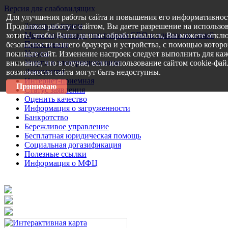
Версия для слабовидящих
Для улучшения работы сайта и повышения его информативнос
Запись на прием
Продолжая работу с сайтом, Вы даете разрешение на использо
Меры поддержки участникам СВО и членам их семей
хотите, чтобы Ваши данные обрабатывались, Вы можете отклю
Пресс-центр
безопасности вашего браузера и устройства, с помощью которог
Услуги
покиньте сайт. Изменение настроек следует выполнить для каж
Услуги в электронном виде
внимание, что в случае, если использование сайтом cookie-фа
Документы
возможности сайта могут быть недоступны.
Интернет-приемная
Принимаю
Статус заявления
Оценить качество
Информация о загруженности
Банкротство
Бережливое управление
Бесплатная юридическая помощь
Социальная догазификация
Полезные ссылки
Информация о МФЦ