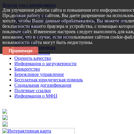
Версия для слабовидящих
Для улучшения работы сайта и повышения его информативност
Запись на прием
Продолжая работу с сайтом, Вы даете разрешение на использов
Меры поддержки участникам СВО и членам их семей
хотите, чтобы Ваши данные обрабатывались, Вы можете отключ
Пресс-центр
безопасности вашего браузера и устройства, с помощью которог
Услуги
покиньте сайт. Изменение настроек следует выполнить для каж
Услуги в электронном виде
внимание, что в случае, если использование сайтом cookie-фай
Документы
возможности сайта могут быть недоступны.
Интернет-приемная
Принимаю
Статус заявления
Оценить качество
Информация о загруженности
Банкротство
Бережливое управление
Бесплатная юридическая помощь
Социальная догазификация
Полезные ссылки
Информация о МФЦ