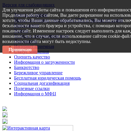
Версия для слабовидящих
Для улучшения работы сайта и повышения его информативност
Запись на прием
Продолжая работу с сайтом, Вы даете разрешение на использов
Меры поддержки участникам СВО и членам их семей
хотите, чтобы Ваши данные обрабатывались, Вы можете отключ
Пресс-центр
безопасности вашего браузера и устройства, с помощью которог
Услуги
покиньте сайт. Изменение настроек следует выполнить для каж
Услуги в электронном виде
внимание, что в случае, если использование сайтом cookie-фай
Документы
возможности сайта могут быть недоступны.
Интернет-приемная
Принимаю
Статус заявления
Оценить качество
Информация о загруженности
Банкротство
Бережливое управление
Бесплатная юридическая помощь
Социальная догазификация
Полезные ссылки
Информация о МФЦ