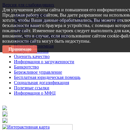
Версия для слабовидящих
Для улучшения работы сайта и повышения его информативност
Запись на прием
Продолжая работу с сайтом, Вы даете разрешение на использов
Меры поддержки участникам СВО и членам их семей
хотите, чтобы Ваши данные обрабатывались, Вы можете отключ
Пресс-центр
безопасности вашего браузера и устройства, с помощью которог
Услуги
покиньте сайт. Изменение настроек следует выполнить для каж
Услуги в электронном виде
внимание, что в случае, если использование сайтом cookie-фай
Документы
возможности сайта могут быть недоступны.
Интернет-приемная
Принимаю
Статус заявления
Оценить качество
Информация о загруженности
Банкротство
Бережливое управление
Бесплатная юридическая помощь
Социальная догазификация
Полезные ссылки
Информация о МФЦ