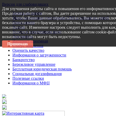
Версия для слабовидящих
Для улучшения работы сайта и повышения его информативност
Запись на прием
Продолжая работу с сайтом, Вы даете разрешение на использов
Меры поддержки участникам СВО и членам их семей
хотите, чтобы Ваши данные обрабатывались, Вы можете отключ
Пресс-центр
безопасности вашего браузера и устройства, с помощью которог
Услуги
покиньте сайт. Изменение настроек следует выполнить для каж
Услуги в электронном виде
внимание, что в случае, если использование сайтом cookie-фай
Документы
возможности сайта могут быть недоступны.
Интернет-приемная
Принимаю
Статус заявления
Оценить качество
Информация о загруженности
Банкротство
Бережливое управление
Бесплатная юридическая помощь
Социальная догазификация
Полезные ссылки
Информация о МФЦ