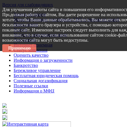
Версия для слабовидящих
Для улучшения работы сайта и повышения его информативност
Запись на прием
Продолжая работу с сайтом, Вы даете разрешение на использов
Меры поддержки участникам СВО и членам их семей
хотите, чтобы Ваши данные обрабатывались, Вы можете отключ
Пресс-центр
безопасности вашего браузера и устройства, с помощью которог
Услуги
покиньте сайт. Изменение настроек следует выполнить для каж
Услуги в электронном виде
внимание, что в случае, если использование сайтом cookie-фай
Документы
возможности сайта могут быть недоступны.
Интернет-приемная
Принимаю
Статус заявления
Оценить качество
Информация о загруженности
Банкротство
Бережливое управление
Бесплатная юридическая помощь
Социальная догазификация
Полезные ссылки
Информация о МФЦ