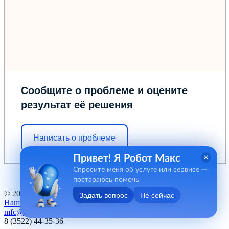
Сообщите о проблеме и оцените
результат её решения
Написать о проблеме
Привет! Я Робот Макс
Спросите меня об услуге или сервисе —
постараюсь помочь
© 2012 - 2026 ГБУ "МФЦ" Курганской области
Задать вопрос
Не сейчас
Наш баннер
mfc@kurganobl.ru
8 (3522) 44-35-36