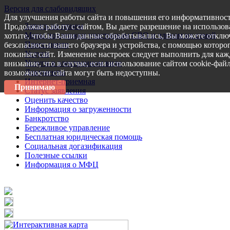
Версия для слабовидящих
Для улучшения работы сайта и повышения его информативност
Запись на прием
Продолжая работу с сайтом, Вы даете разрешение на использов
Меры поддержки участникам СВО и членам их семей
хотите, чтобы Ваши данные обрабатывались, Вы можете отключ
Пресс-центр
безопасности вашего браузера и устройства, с помощью которог
Услуги
покиньте сайт. Изменение настроек следует выполнить для каж
Услуги в электронном виде
внимание, что в случае, если использование сайтом cookie-фай
Документы
возможности сайта могут быть недоступны.
Интернет-приемная
Принимаю
Статус заявления
Оценить качество
Информация о загруженности
Банкротство
Бережливое управление
Бесплатная юридическая помощь
Социальная догазификация
Полезные ссылки
Информация о МФЦ